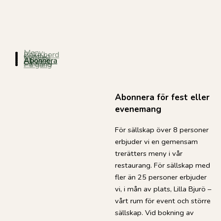
Meny
Boka bord
Kontakt
Vinlista
Abonnera
Catering
På gång
Abonnera för fest eller
evenemang
För sällskap över 8 personer
erbjuder vi en gemensam
trerätters meny i vår
restaurang. För sällskap med
fler än 25 personer erbjuder
vi, i mån av plats, Lilla Bjurö –
vårt rum för event och större
sällskap. Vid bokning av