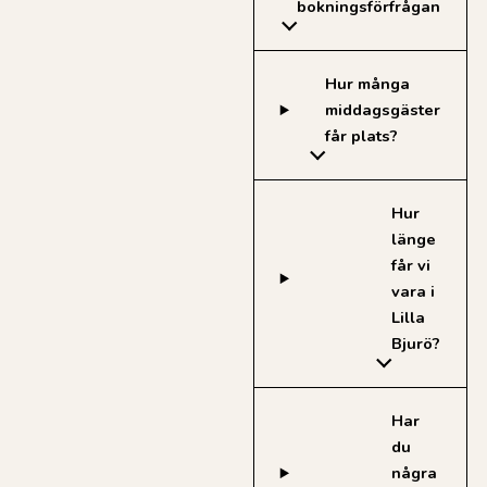
bokningsförfrågan
Hur många
middagsgäster
får plats?
Hur
länge
får vi
vara i
Lilla
Bjurö?
Har
du
några