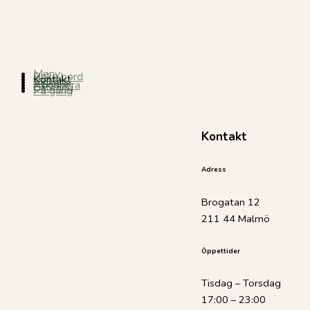
Meny
Boka bord
Kontakt
Vinlista
Abonnera
Catering
På gång
Kontakt
Adress
Brogatan 12
211 44 Malmö
Öppettider
Tisdag – Torsdag
17:00 – 23:00