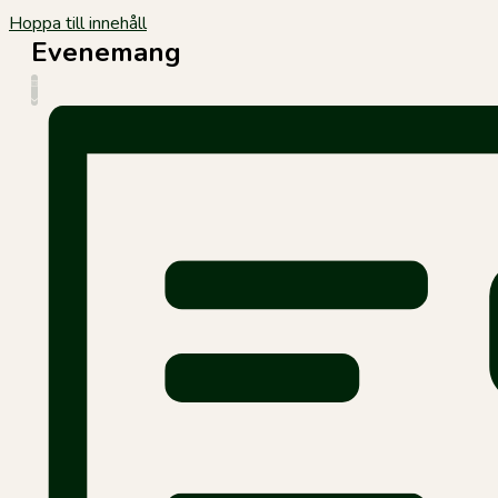
Hoppa till innehåll
Evenemang
Vy-
Evenemang
LISTA
navigering
vynavigering