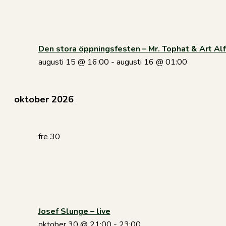
Den stora öppningsfesten – Mr. Tophat & Art Alf
augusti 15 @ 16:00
-
augusti 16 @ 01:00
oktober 2026
fre
30
Josef Slunge – live
oktober 30 @ 21:00
-
23:00