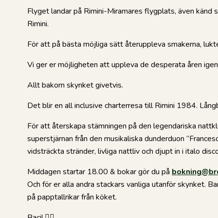
Flyget landar på Rimini-Miramares flygplats, även känd som
Rimini.
För att på bästa möjliga sätt återuppleva smakerna, lukt
Vi ger er möjligheten att uppleva de desperata åren ige
Allt bakom skynket givetvis.
Det blir en all inclusive charterresa till Rimini 1984. Lå
För att återskapa stämningen på den legendariska nattklubb
superstjärnan från den musikaliska dunderduon ”Francesca 
vidsträckta stränder, livliga nattliv och djupt in i italo d
Middagen startar 18.00 & bokar gör du på
bokning@br
Och för er alla andra stackars vanliga utanför skynket. Ba
på papptallrikar från köket.
Baci! ❤️‍🔥