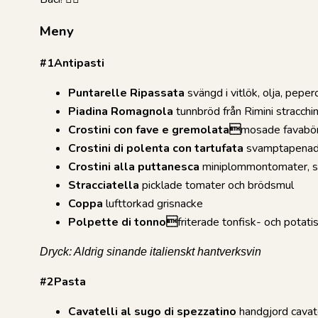
Meny
#1Antipasti
Puntarelle Ripassata
svängd i vitlök, olja, peper
Piadina Romagnola
tunnbröd från Rimini stracchin
Crostini con fave e gremolata
mosade favabö
Crostini di polenta con tartufata
svamptapenad p
Crostini alla puttanesca
miniplommontomater, sar
Stracciatella
picklade tomater och brödsmul
Coppa
lufttorkad grisnacke
Polpette di tonno
friterade tonfisk- och potati
Dryck: Aldrig sinande italienskt hantverksvin
#2Pasta
Cavatelli al sugo di spezzatino
handgjord cavat