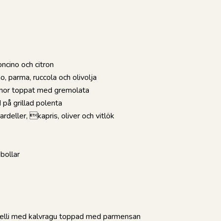
oncino och citron
o, parma, ruccola och olivolja
nor toppat med gremolata
å grillad polenta
deller, kapris, oliver och vitlök
sbollar
elli med kalvragu toppad med parmensan