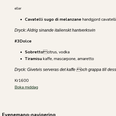
eller
Cavatelli sugo di melanzane
handgjord cavatell
Dryck: Aldrig sinande italienskt hantverksvin
#3Dolce
Sobretto
citrus, vodka
Tiramisu
kaffe, mascarpone, amaretto
Dryck: Givetvis serveras det kaffe och grappa till des
Kr1600
Boka middag
Evenemang-navigering