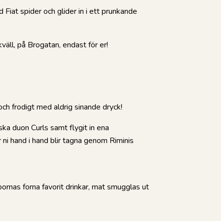
 Fiat spider och glider in i ett prunkande
äll, på Brogatan, endast för er!
och frodigt med aldrig sinande dryck!
ska duon Curls samt flygit in ena
 ni hand i hand blir tagna genom Riminis
bornas forna favorit drinkar, mat smugglas ut