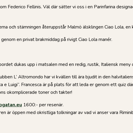
 Federico Fellinis. Väl där sätter vi oss i en Parinfarina designad
erna och stämningen återuppstår Malmö älsklingen Ciao Lola, en kv
n genom en privat brakmiddag på rivigt Ciao Lola manér.
ngbordet dukas upp i matsalen med en redig, rustik, Italiensk meny 
en L’ Altromondo har vi kvällen till ära bjudit in den halvitalien
e Luigi”. Francesca är på plats för att leda er genom ett quiz där
iscons okomplicerade toner och takter!
ogatan.eu
1600:- per resenär.
ren är öppen med okristliga tolkningar av vad vi anser vara Rimini