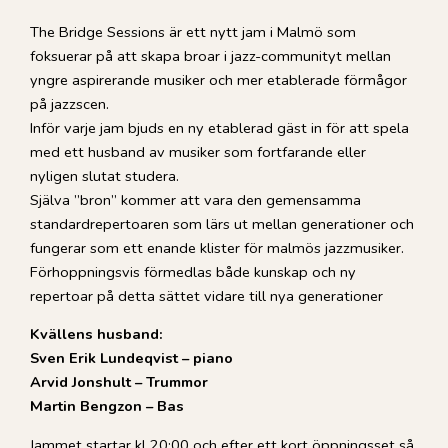
The Bridge Sessions är ett nytt jam i Malmö som
foksuerar på att skapa broar i jazz-communityt mellan
yngre aspirerande musiker och mer etablerade förmågor
på jazzscen.
Inför varje jam bjuds en ny etablerad gäst in för att spela
med ett husband av musiker som fortfarande eller
nyligen slutat studera.
Själva ”bron” kommer att vara den gemensamma
standardrepertoaren som lärs ut mellan generationer och
fungerar som ett enande klister för malmös jazzmusiker.
Förhoppningsvis förmedlas både kunskap och ny
repertoar på detta sättet vidare till nya generationer
Kvällens husband:
Sven Erik Lundeqvist – piano
Arvid Jonshult – Trummor
Martin Bengzon – Bas
Jammet startar kl 20:00 och efter ett kort öppningsset så