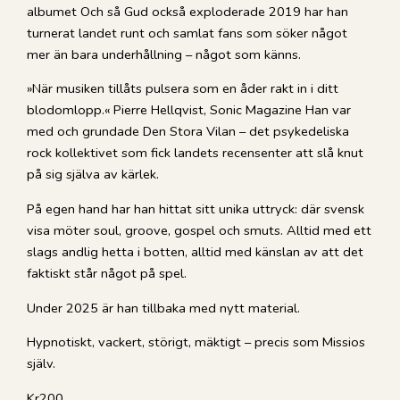
albumet Och så Gud också exploderade 2019 har han
turnerat landet runt och samlat fans som söker något
mer än bara underhållning – något som känns.
»När musiken tillåts pulsera som en åder rakt in i ditt
blodomlopp.« Pierre Hellqvist, Sonic Magazine Han var
med och grundade Den Stora Vilan – det psykedeliska
rock kollektivet som fick landets recensenter att slå knut
på sig själva av kärlek.
På egen hand har han hittat sitt unika uttryck: där svensk
visa möter soul, groove, gospel och smuts. Alltid med ett
slags andlig hetta i botten, alltid med känslan av att det
faktiskt står något på spel.
Under 2025 är han tillbaka med nytt material.
Hypnotiskt, vackert, störigt, mäktigt – precis som Missios
själv.
Kr200