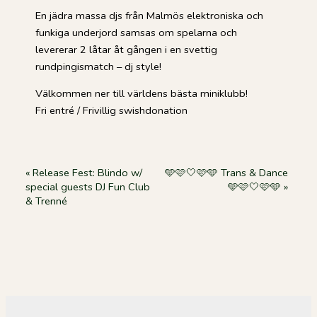
En jädra massa djs från Malmös elektroniska och
funkiga underjord samsas om spelarna och
levererar 2 låtar åt gången i en svettig
rundpingismatch – dj style!
Välkommen ner till världens bästa miniklubb!
Fri entré / Frivillig swishdonation
Event
«
Release Fest: Blindo w/
🩵🩷🤍🩷🩵 Trans & Dance
special guests DJ Fun Club
🩵🩷🤍🩷🩵
»
Navigation
& Trenné