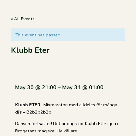
Skip
to
content
« All Events
This event has passed.
Klubb Eter
May 30
@
21:00
–
May 31
@
01:00
Klubb ETER
-Mixmaraton med alldeles för många
dj’s – B2b2b2b2b
Dansen fortsätter! Det är dags för Klubb Eter igen i
Brogatans magiska lilla källare.